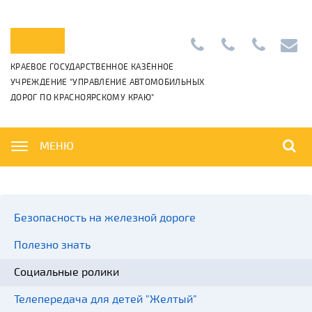
Приемная:
+7
Диспетчерс
info@k
КРАЕВОЕ ГОСУДАРСТВЕННОЕ КАЗЁННОЕ
+7
(391)
+7
УЧРЕЖДЕНИЕ "УПРАВЛЕНИЕ АВТОМОБИЛЬНЫХ
(391)
265-
(391)
ДОРОГ ПО КРАСНОЯРСКОМУ КРАЮ"
222-
06-
222-
42-
01
42-
01,
00
МЕНЮ
Безопасность на железной дороге
Полезно знать
Социальные ролики
Телепередача для детей "Желтый"