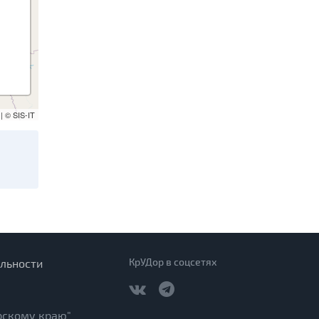
| © SIS-IT
КрУДор в соцсетях
льности
рскому краю"