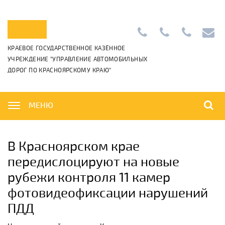
Приемная:
+7
Диспетчерс
info@k
КРАЕВОЕ ГОСУДАРСТВЕННОЕ КАЗЁННОЕ
+7
(391)
+7
УЧРЕЖДЕНИЕ "УПРАВЛЕНИЕ АВТОМОБИЛЬНЫХ
(391)
265-
(391)
ДОРОГ ПО КРАСНОЯРСКОМУ КРАЮ"
222-
06-
222-
42-
01
42-
01,
00
МЕНЮ
В Красноярском крае
передислоцируют на новые
рубежи контроля 11 камер
фотовидеофиксации нарушений
ПДД