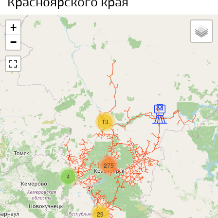
Красноярского края
+
−
13
275
4
29