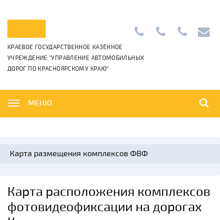
Приемная:
+7
Диспетчерс
info@k
КРАЕВОЕ ГОСУДАРСТВЕННОЕ КАЗЁННОЕ
+7
(391)
+7
УЧРЕЖДЕНИЕ "УПРАВЛЕНИЕ АВТОМОБИЛЬНЫХ
(391)
265-
(391)
ДОРОГ ПО КРАСНОЯРСКОМУ КРАЮ"
222-
06-
222-
42-
01
42-
01,
00
МЕНЮ
Карта размещения комплексов ФВФ
Карта расположения комплексов
фотовидеофиксации на дорогах