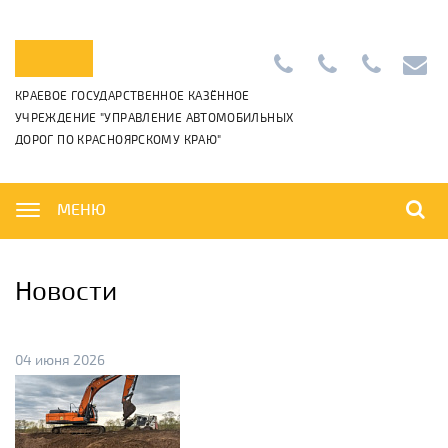
Приемная:
+7
Диспетчерс
info@k
КРАЕВОЕ ГОСУДАРСТВЕННОЕ КАЗЁННОЕ
+7
(391)
+7
УЧРЕЖДЕНИЕ "УПРАВЛЕНИЕ АВТОМОБИЛЬНЫХ
(391)
265-
(391)
ДОРОГ ПО КРАСНОЯРСКОМУ КРАЮ"
222-
06-
222-
42-
01
42-
01,
00
МЕНЮ
Новости
04 июня 2026