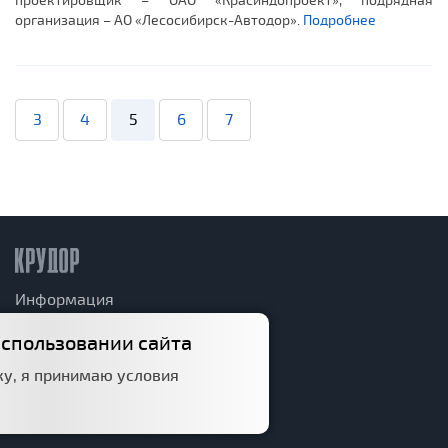
проектировщик – ОАО «Красиндопроект», подрядная
организация – АО «Лесосибирск-Автодор».
Подробнее
3
4
5
6
7
Информация
Дорожный фонд
использовании сайта
у, я принимаю условия
Структура
Политика конфиденциальности