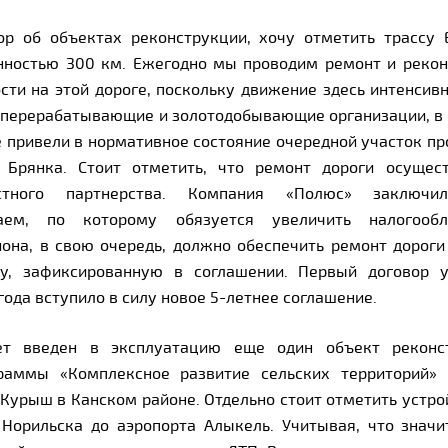
ор об объектах реконструкции, хочу отметить трассу 
нностью 300 км. Ежегодно мы проводим ремонт и реко
сти на этой дороге, поскольку движение здесь интенсивн
перерабатывающие и золотодобывающие организации, в 
 привели в нормативное состояние очередной участок пр
 Брянка. Стоит отметить, что ремонт дороги осущес
частного партнерства. Компания «Полюс» заключ
аем, по которому обязуется увеличить налогооб
иона, в свою очередь, должно обеспечить ремонт дороги
у, зафиксированную в соглашении. Первый договор 
 года вступило в силу новое 5-летнее соглашение.
ет введен в эксплуатацию еще один объект реконс
раммы «Комплексное развитие сельских территорий» 
 Курыш в Канском районе. Отдельно стоит отметить устро
 Норильска до аэропорта Алыкель. Учитывая, что знач