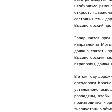
необходимо реконс
откроется движени
состояние этих до
Высокогорский про
Завершается проек
направлении Мотыг
должна связать п
Высокогорским мо
переправы, движен
В этом году дорож
автодороги Красно
установлено осве
разведены, чтобы 
производиться чер
эксплуатацию объе