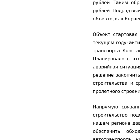
рублей. Таким обр
рублей. Подряд вы
объекте, как Керчен
Объект стартовал
текущем году: акти
транспорта Конст
Планировалось, чт
аварийная ситуаци
решение закончить
строительства и с
пролетного строен
Напрямую связанн
строительство по
нашем регионе дав
обеспечить обхо
автотранспорта, 