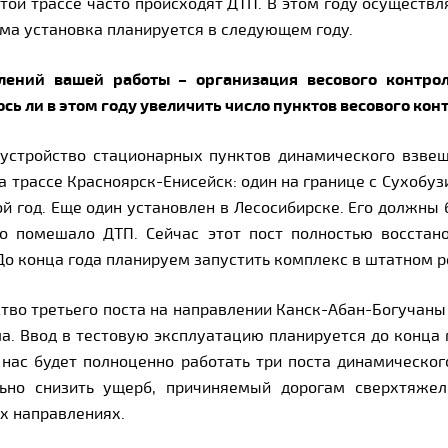
этой трассе часто происходят ДТП. В этом году осуществ
ама установка планируется в следующем году.
лений вашей работы – организация весового контро
ось ли в этом году увеличить число пунктов весового кон
устройство стационарных пунктов динамического взвеш
а трассе Красноярск-Енисейск: один на границе с Сухобу
й год. Еще один установлен в Лесосибирске. Его должны
о помешало ДТП. Сейчас этот пост полностью восстан
До конца года планируем запустить комплекс в штатном 
ство третьего поста на направлении Канск-Абан-Богучан
а. Ввод в тестовую эксплуатацию планируется до конца г
нас будет полноценно работать три поста динамическог
льно снизить ущерб, причиняемый дорогам сверхтяж
х направлениях.