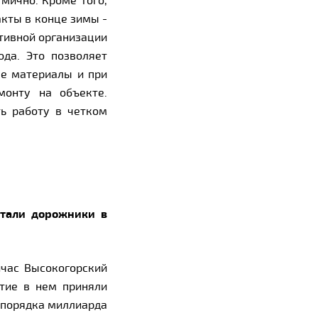
мично. Кроме того,
акты в конце зимы -
ктивной организации
да. Это позволяет
ые материалы и при
монту на объекте.
ь работу в четком
отали дорожники в
йчас Высокогорский
стие в нем приняли
о порядка миллиарда