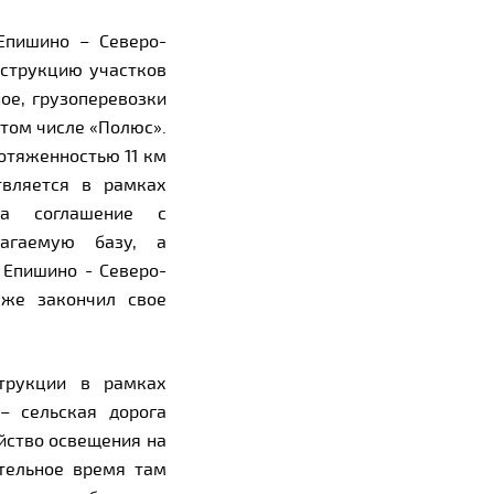
Епишино – Северо-
нструкцию участков
ое, грузоперевозки
том числе «Полюс».
отяженностью 11 км
твляется в рамках
ила соглашение с
лагаемую базу, а
 Епишино - Северо-
уже закончил свое
трукции в рамках
– сельская дорога
йство освещения на
ительное время там