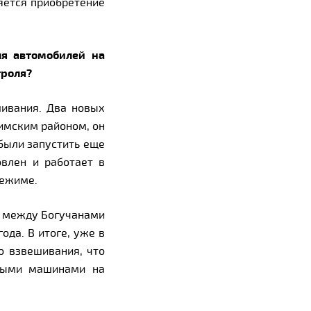
ляется приобретение
ля автомобилей на
троля?
ивания. Два новых
зимским районом, он
 были запустить еще
овлен и работает в
режиме.
ы между Богучанами
ода. В итоге, уже в
о взвешивания, что
елыми машинами на