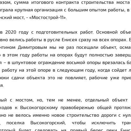
азом, сумма итогового контракта строительства моста
играла крупная организация с большим опытом работы, в 
ский мост, - «Мостострой-11».
 в 2020 году с подготовительных работ. Основной объ
вно велись работы в русле Енисея сразу на всех опорах.
антином Димитровым мы не раз посещали объект, осмат
о в этом году работы на опорах будут полностью завер
я – в шпунтовое ограждение восьмой опоры врезалась б
 работу на этой опоре в следующем году, когда сойдет л
роки сдачи объекта это не повлияет, рабочие уже пр
ия.
ый с мостом, но, тем не менее, отдельный объект
дходов к Высокогорскому правобережью общей протяж
но не велось именно новое строительство дороги с нул
д поселка Высокогорский, чтобы исключить тра
который будет следовать на правый берег реки Ени