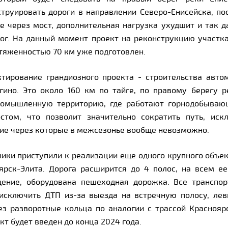
труировать дороги в направлении Северо-Енисейска, пос
е через мост, дополнительная нагрузка ухудшит и так д
рог. На данный момент проект на реконструкцию участка
тяженностью 70 км уже подготовлен.
тирование грандиозного проекта - строительства авто
ино. Это около 160 км по тайге, по правому берегу р
ромышленную территорию, где работают горнодобывающ
стом, что позволит значительно сократить путь, иск
ие через которые в межсезонье вообще невозможно.
ники приступили к реализации еще одного крупного объек
ярск-Элита. Дорога расширится до 4 полос, на всем е
щение, оборудована пешеходная дорожка. Все транспор
исключить ДТП из-за выезда на встречную полосу, ле
ез разворотные кольца по аналогии с трассой Краснояр
кт будет введен до конца 2024 года.