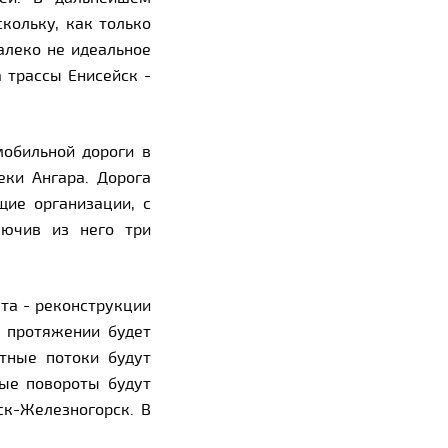
кольку, как только
алеко не идеальное
 трассы Енисейск -
мобильной дороги в
еки Ангара. Дорога
ие организации, с
лючив из него три
та - реконструкции
е протяжении будет
тные потоки будут
вые повороты будут
ск-Железногорск. В