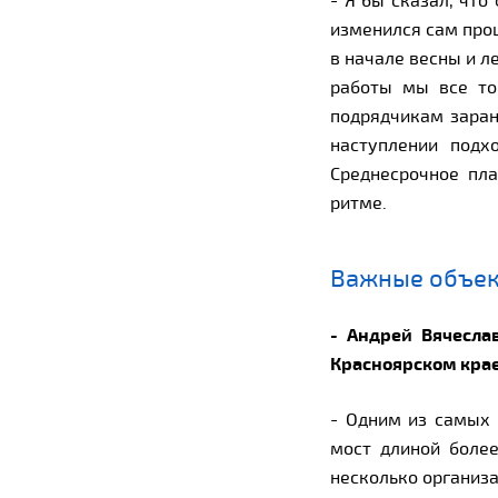
- Я бы сказал, чт
изменился сам проц
в начале весны и л
работы мы все то
подрядчикам заран
наступлении подх
Среднесрочное пл
ритме.
Важные объе
- Андрей Вячесла
Красноярском кра
- Одним из самых 
мост длиной более
несколько организа