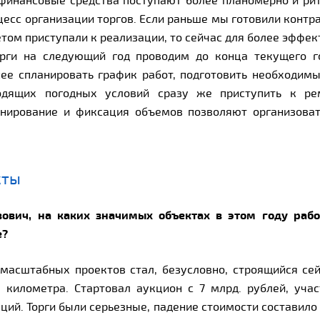
о финансовые средства поступают более планомерно и рит
есс организации торгов. Если раньше мы готовили контр
етом приступали к реализации, то сейчас для более эффе
рги на следующий год проводим до конца текущего го
ее спланировать график работ, подготовить необходим
одящих погодных условий сразу же приступить к ре
анирование и фиксация объемов позволяют организоват
кты
вович, на каких значимых объектах в этом году раб
е?
масштабных проектов стал, безусловно, строящийся се
 километра. Стартовал аукцион с 7 млрд. рублей, уча
ций. Торги были серьезные, падение стоимости составил