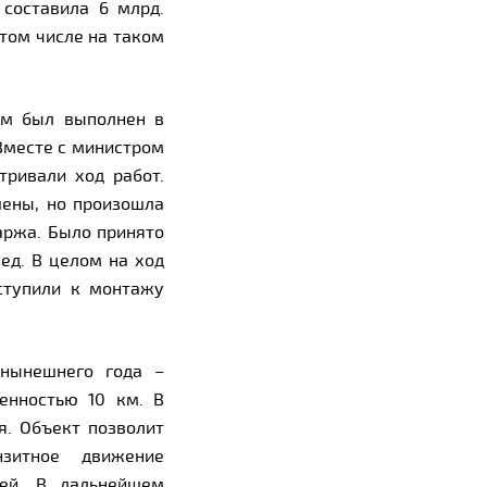
 составила 6 млрд.
том числе на таком
ем был выполнен в
 Вместе с министром
ривали ход работ.
шены, но произошла
аржа. Было принято
ед. В целом на ход
иступили к монтажу
 нынешнего года –
енностью 10 км. В
я. Объект позволит
нзитное движение
сей. В дальнейшем