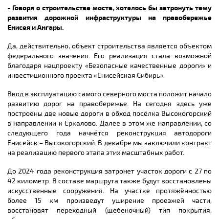
- Говоря о строительстве моста, хотелось бы затронуть тему
развития дорожной инфраструктуры на правобережье
Енисея и Ангары.
Да, действительно, объект строительства является объектом
федерального значения. Его реализация стала возможной
благодаря нацпроекту «Безопасные качественные дороги» и
инвестиционного проекта «Енисейская Сибирь».
Ввод в эксплуатацию самого северного моста положит начало
развитию дорог на правобережье. На сегодня здесь уже
построены две новые дороги в обход посёлка Высокогорский
в направлении к Еркалово. Далее в этом же направлении, со
следующего года начнётся реконструкция автодороги
Енисейск – Высокогорский. В декабре мы заключили контракт
на реализацию первого этапа этих масштабных работ.
До 2024 года реконструкция затронет участок дороги с 27 по
42 километр. В составе маршрута также будут восстановлены
искусственные сооружения. На участке протяжённостью
более 15 км произведут уширение проезжей части,
восстановят переходный (щебёночный) тип покрытия,