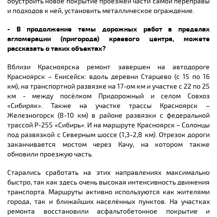
обустроить новое покрытие проезжей части самой переправы
и подходов к ней, установить металлическое ограждение.
- В продолжение темы дорожных работ в пределах
агломерации (пригорода) краевого центра, можете
рассказать о таких объектах?
Вблизи Красноярска ремонт завершен на автодороге
Красноярск – Енисейск: вдоль деревни Старцево (с 15 по 16
км), на транспортной развязке на 17-ом км и участке с 22 по 25
км - между посёлком Придорожный и селом Совхоз
«Сибиряк». Также на участке трассы Красноярск –
Железногорск (8-10 км) в районе развязки с федеральной
трассой Р-255 «Сибирь». И на маршруте Красноярск – Солонцы
под развязкой с Северным шоссе (1,3-2,8 км). Отрезок дороги
заканчивается мостом через Качу, на котором также
обновили проезжую часть.
Старались сработать на этих направлениях максимально
быстро, так как здесь очень высокая интенсивность движения
транспорта. Маршруты активно используются как жителями
города, так и ближайших населённых пунктов. На участках
ремонта восстановили асфальтобетонное покрытие и