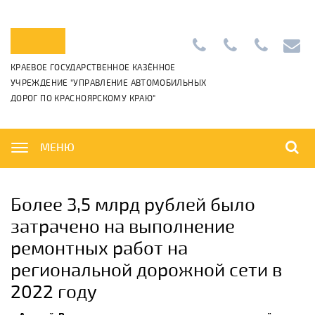
Приемная:
+7
Диспетчерс
info@k
КРАЕВОЕ ГОСУДАРСТВЕННОЕ КАЗЁННОЕ
+7
(391)
+7
УЧРЕЖДЕНИЕ "УПРАВЛЕНИЕ АВТОМОБИЛЬНЫХ
(391)
265-
(391)
ДОРОГ ПО КРАСНОЯРСКОМУ КРАЮ"
222-
06-
222-
42-
01
42-
01,
00
МЕНЮ
Более 3,5 млрд рублей было
затрачено на выполнение
ремонтных работ на
региональной дорожной сети в
2022 году