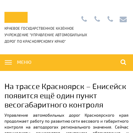
Приемная:
+7
Диспетчерс
info@k
КРАЕВОЕ ГОСУДАРСТВЕННОЕ КАЗЁННОЕ
+7
(391)
+7
УЧРЕЖДЕНИЕ "УПРАВЛЕНИЕ АВТОМОБИЛЬНЫХ
(391)
265-
(391)
ДОРОГ ПО КРАСНОЯРСКОМУ КРАЮ"
222-
06-
222-
42-
01
42-
01,
00
МЕНЮ
На трассе Красноярск – Енисейск
появится ещё один пункт
весогабаритного контроля
Управление автомобильных дорог Красноярского края
продолжает работу по развитию сети весового и габаритного
контроля на автодорогах регионального значения. Сейчас