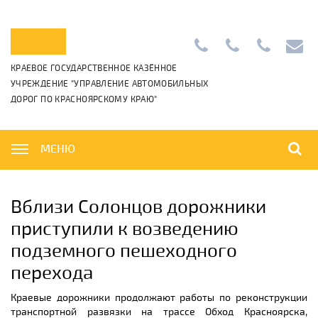
Приемная:
+7
Диспетчерс
info@k
КРАЕВОЕ ГОСУДАРСТВЕННОЕ КАЗЁННОЕ
+7
(391)
+7
УЧРЕЖДЕНИЕ "УПРАВЛЕНИЕ АВТОМОБИЛЬНЫХ
(391)
265-
(391)
ДОРОГ ПО КРАСНОЯРСКОМУ КРАЮ"
222-
06-
222-
42-
01
42-
01,
00
МЕНЮ
Вблизи Солонцов дорожники
приступили к возведению
подземного пешеходного
перехода
Краевые дорожники продолжают работы по реконструкции
транспортной развязки на трассе Обход Красноярска,