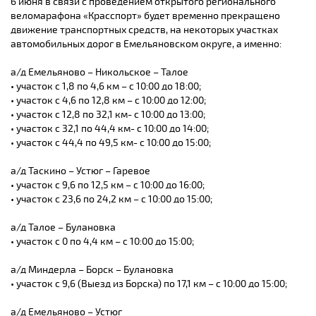
6 июня в связи с проведением открытого регионального
веломарафона «Красспорт» будет временно прекращено
движение транспортных средств, на некоторых участках
автомобильных дорог в Емельяновском округе, а именно:
а/д Емельяново – Никольское – Талое
• участок с 1,8 по 4,6 км – с 10:00 до 18:00;
• участок с 4,6 по 12,8 км – с 10:00 до 12:00;
• участок с 12,8 по 32,1 км- с 10:00 до 13:00;
• участок с 32,1 по 44,4 км- с 10:00 до 14:00;
• участок с 44,4 по 49,5 км- с 10:00 до 15:00;
а/д Таскино – Устюг – Гаревое
• участок с 9,6 по 12,5 км – с 10:00 до 16:00;
• участок с 23,6 по 24,2 км – с 10:00 до 15:00;
а/д Талое – Булановка
• участок с 0 по 4,4 км – с 10:00 до 15:00;
а/д Миндерла – Борск – Булановка
• участок с 9,6 (Выезд из Борска) по 17,1 км – с 10:00 до 15:00;
а/д Емельяново – Устюг