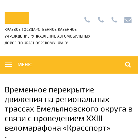
Приемная:
+7
Диспетчерс
info@k
КРАЕВОЕ ГОСУДАРСТВЕННОЕ КАЗЁННОЕ
+7
(391)
+7
УЧРЕЖДЕНИЕ "УПРАВЛЕНИЕ АВТОМОБИЛЬНЫХ
(391)
265-
(391)
ДОРОГ ПО КРАСНОЯРСКОМУ КРАЮ"
222-
06-
222-
42-
01
42-
01,
00
МЕНЮ
Временное перекрытие
движения на региональных
трассах Емельяновского округа в
связи с проведением XХIII
веломарафона «Красспорт»