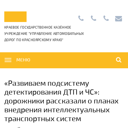
Приемная:
+7
Диспетчерс
info@k
КРАЕВОЕ ГОСУДАРСТВЕННОЕ КАЗЁННОЕ
+7
(391)
+7
УЧРЕЖДЕНИЕ "УПРАВЛЕНИЕ АВТОМОБИЛЬНЫХ
(391)
265-
(391)
ДОРОГ ПО КРАСНОЯРСКОМУ КРАЮ"
222-
06-
222-
42-
01
42-
01,
00
МЕНЮ
«Развиваем подсистему
детектирования ДТП и ЧС»:
дорожники рассказали о планах
внедрения интеллектуальных
транспортных систем