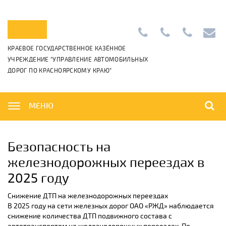
Приемная:
+7
Диспетчерс
info@k
КРАЕВОЕ ГОСУДАРСТВЕННОЕ КАЗЁННОЕ
+7
(391)
+7
УЧРЕЖДЕНИЕ "УПРАВЛЕНИЕ АВТОМОБИЛЬНЫХ
(391)
265-
(391)
ДОРОГ ПО КРАСНОЯРСКОМУ КРАЮ"
222-
06-
222-
42-
01
42-
01,
00
МЕНЮ
Безопасность на
железнодорожных переездах в
2025 году
Снижение ДТП на железнодорожных переездах
В 2025 году на сети железных дорог ОАО «РЖД» наблюдается
снижение количества ДТП подвижного состава с