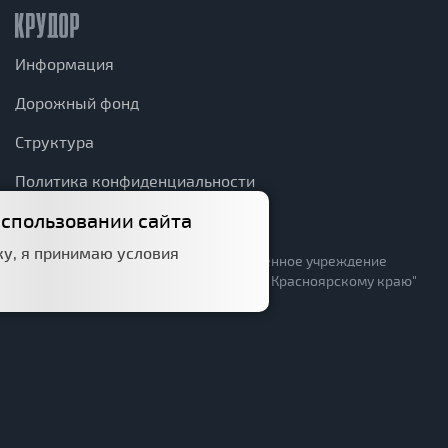
Информация
Дорожный фонд
Структура
Политика конфиденциальности
использовании сайта
КрУДор в соцсетях
у, я принимаю условия
© 2026 краевое государственное казённое учреждение
"Управление автомобильных дорог по Красноярскому краю"