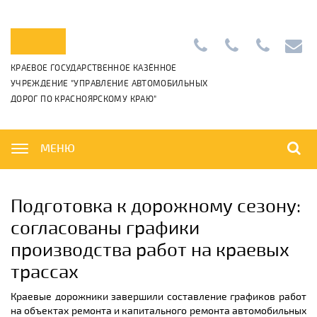
Приемная:
+7
Диспетчерс
info@k
КРАЕВОЕ ГОСУДАРСТВЕННОЕ КАЗЁННОЕ
+7
(391)
+7
УЧРЕЖДЕНИЕ "УПРАВЛЕНИЕ АВТОМОБИЛЬНЫХ
(391)
265-
(391)
ДОРОГ ПО КРАСНОЯРСКОМУ КРАЮ"
222-
06-
222-
42-
01
42-
01,
00
МЕНЮ
Подготовка к дорожному сезону:
согласованы графики
производства работ на краевых
трассах
Краевые дорожники завершили составление графиков работ
на объектах ремонта и капитального ремонта автомобильных