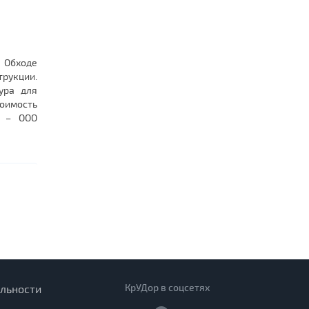
 Обходе
трукции.
ура для
тоимость
к – ООО
КрУДор в соцсетях
льности