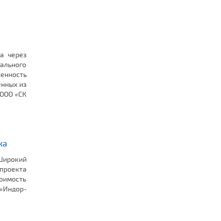
а через
нального
енность
енных из
 ООО «СК
ка
Широкий
проекта
оимость
 «Индор-