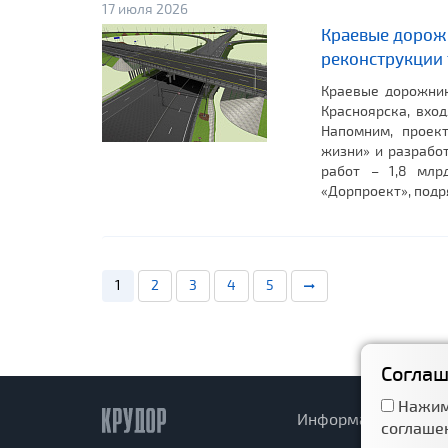
17 июля 2026
Краевые дорож
реконструкции
Краевые дорожник
Красноярска, вхо
Напомним, проек
жизни» и разработ
работ – 1,8 млр
«Дорпроект», подр
1
2
3
4
5
Соглаш
Нажим
Информация
Д
соглаше