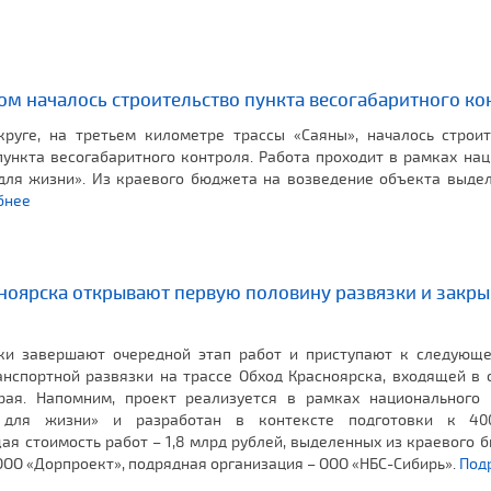
м началось строительство пункта весогабаритного ко
руге, на третьем километре трассы «Саяны», началось строит
пункта весогабаритного контроля. Работа проходит в рамках на
для жизни». Из краевого бюджета на возведение объекта выдел
бнее
ноярска открывают первую половину развязки и закр
ки завершают очередной этап работ и приступают к следующе
анспортной развязки на трассе Обход Красноярска, входящей в
рая. Напомним, проект реализуется в рамках национального 
а для жизни» и разработан в контексте подготовки к 40
щая стоимость работ – 1,8 млрд рублей, выделенных из краевого 
ОО «Дорпроект», подрядная организация – ООО «НБС-Сибирь».
Под