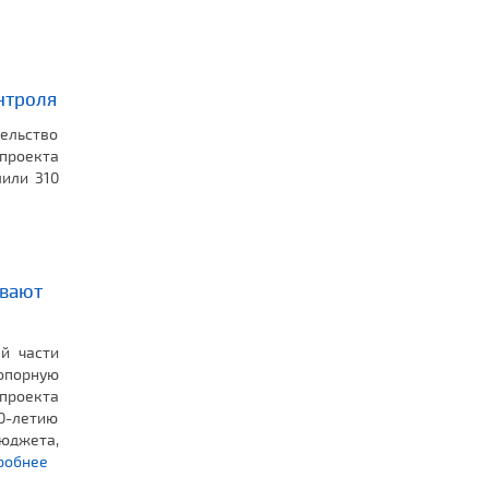
нтроля
ельство
цпроекта
или 310
ывают
й части
 опорную
проекта
0-летию
бюджета,
робнее