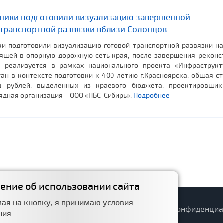
ники подготовили визуализацию завершенной
 транспортной развязки вблизи Солонцов
и подготовили визуализацию готовой транспортной развязки на
дящей в опорную дорожную сеть края, после завершения реконс
т реализуется в рамках национального проекта «Инфраструкт
ан в контексте подготовки к 400-летию г.Красноярска, общая с
д рублей, выделенных из краевого бюджета, проектировщи
ядная организация – ООО «НБС-Сибирь».
Подробнее
ение об использовании сайта
ая на кнопку, я принимаю условия
орожный фонд
Структура
Политика конфиденциа
ния.