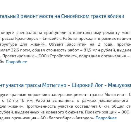
тальный ремонт моста на Енисейском тракте вблизи
округе специалисты приступили к капитальному ремонту мост
 трассы Красноярск – Енисейск. Работы проходят в рамках нацио
труктура для жизни». Объект рассчитан на 2 года, протяж
ляет 32,6 пог.м, общая стоимость работ – 81,5 млн рублей, выдел
. Проектировщик – ООО «Стройпроект», подрядная организация –
й».
Подробнее
нт участка трассы Мотыгино – Широкий Лог - Машуков
руге краевые дорожники завершили ремонт трассы Мотыгино – 
 с 12 по 18 км. Работы выполнены в рамках национального 
для жизни». Протяженность участка составляет 6 км, общая ст
 рублей, выделенных из краевого бюджета. Проектировщик – ООО
ядная организация – АО «Лесосибирск-Автодор».
Подробнее