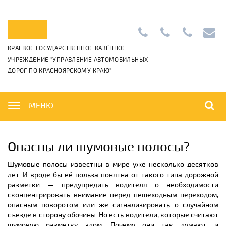
Приемная:
+7
Диспетчерс
info@k
КРАЕВОЕ ГОСУДАРСТВЕННОЕ КАЗЁННОЕ
+7
(391)
+7
УЧРЕЖДЕНИЕ "УПРАВЛЕНИЕ АВТОМОБИЛЬНЫХ
(391)
265-
(391)
ДОРОГ ПО КРАСНОЯРСКОМУ КРАЮ"
222-
06-
222-
42-
01
42-
01,
00
МЕНЮ
Опасны ли шумовые полосы?
Шумовые полосы известны в мире уже несколько десятков
лет. И вроде бы её польза понятна от такого типа дорожной
разметки — предупредить водителя о необходимости
сконцентрировать внимание перед пешеходным переходом,
опасным поворотом или же сигнализировать о случайном
съезде в сторону обочины. Но есть водители, которые считают
шумовую разметку злом. Почему они так думают, и