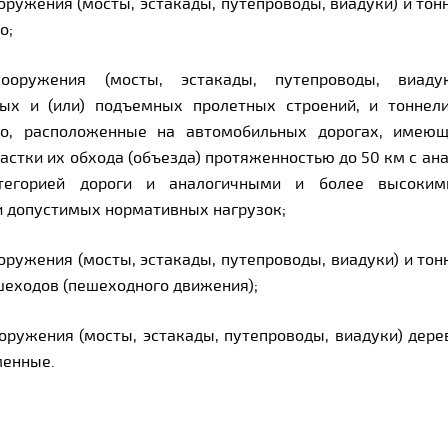
ружения (мосты, эстакады, путепроводы, виадуки) и тон
о;
ооружения (мосты, эстакады, путепроводы, виад
ых и (или) подъемных пролетных строений, и тоннел
но, расположенные на автомобильных дорогах, имею
стки их обхода (объезда) протяженностью до 50 км с ан
тегорией дороги и аналогичными и более высоким
 допустимых нормативных нагрузок;
оружения (мосты, эстакады, путепроводы, виадуки) и тон
шеходов (пешеходного движения);
оружения (мосты, эстакады, путепроводы, виадуки) дере
менные.