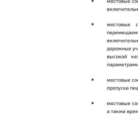
мостовые соо
включительн
мостовые с
перемещаем
включитель
дорожные уча
высокой ка
параметрами
мостовые со
пропуска пе
мостовые со
а также вре