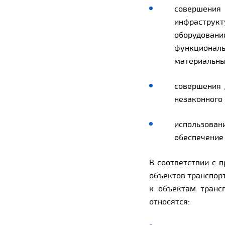
совершени
инфраструк
оборудован
функционал
материальный
совершения 
незаконного
использова
обеспечение
В соответствии с 
объектов транспор
к объектам транс
относятся: