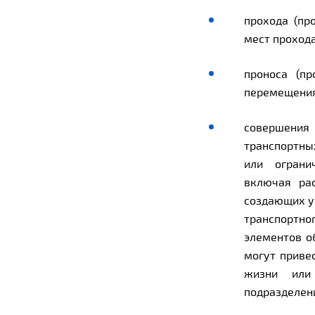
прохода (пр
мест проход
проноса (п
перемещения
совершения
транспортны
или ограни
включая ра
создающих у
транспортно
элементов о
могут приве
жизни или
подразделени