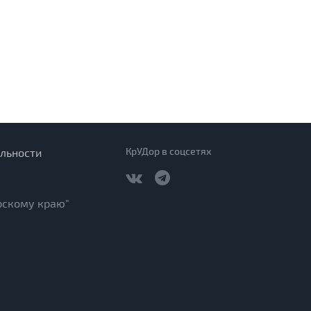
КрУДор в соцсетях
льности
рскому краю"