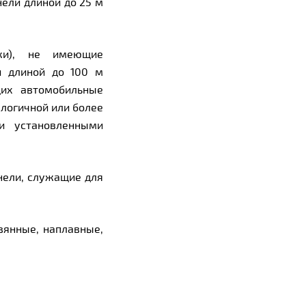
нели длиной до 25 м
уки), не имеющие
и длиной до 100 м
щих автомобильные
алогичной или более
и установленными
нели, служащие для
вянные, наплавные,